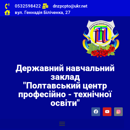
0532598422
dnzpcpto@ukr.net
вул. Геннадія Біліченка, 27
Державний навчальний
заклад
"Полтавський центр
професійно - технічної
освіти"