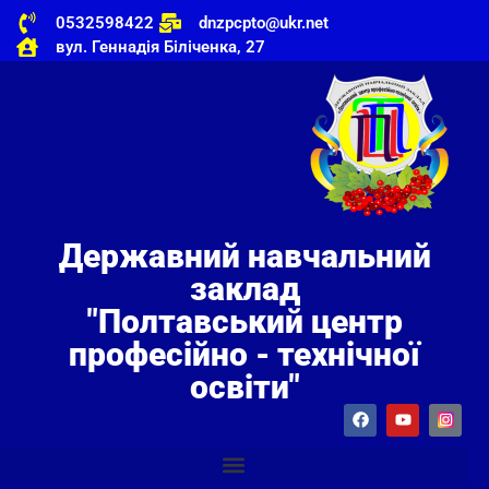
0532598422
dnzpcpto@ukr.net
вул. Геннадія Біліченка, 27
Державний навчальний
заклад
"Полтавський центр
професійно - технічної
освіти"