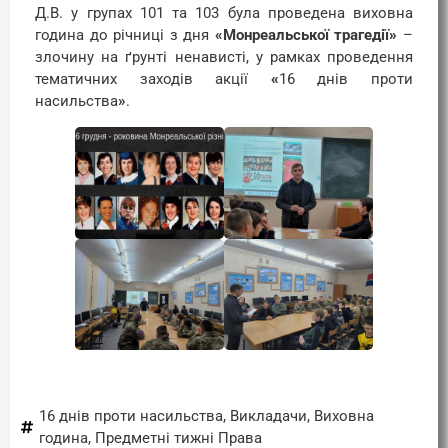
Д.В. у групах 101 та 103 була проведена виховна
година до річниці з дня
«Монреальської трагедії
»
–
злочину на ґрунті ненависті, у рамках проведення
тематичних заходів акції
«
16 днів проти
насильства
»
.
16 днів проти насильства
,
Викладачи
,
Виховна
година
,
Предметні тижні Права