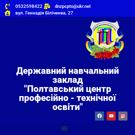
0532598422
dnzpcpto@ukr.net
вул. Геннадія Біліченка, 27
Державний навчальний
заклад
"Полтавський центр
професійно - технічної
освіти"