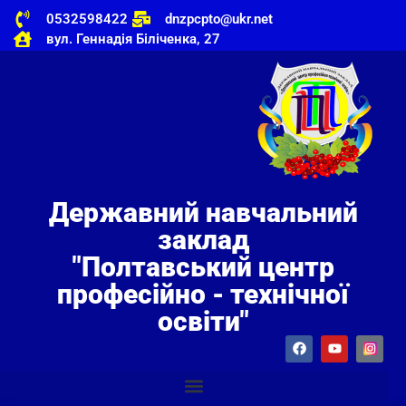
0532598422
dnzpcpto@ukr.net
вул. Геннадія Біліченка, 27
Державний навчальний
заклад
"Полтавський центр
професійно - технічної
освіти"