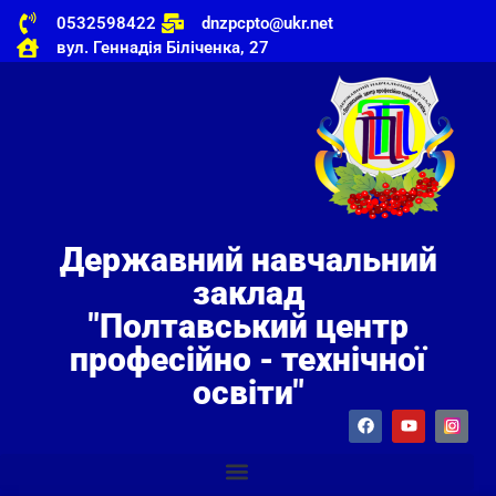
0532598422
dnzpcpto@ukr.net
вул. Геннадія Біліченка, 27
Державний навчальний
заклад
"Полтавський центр
професійно - технічної
освіти"