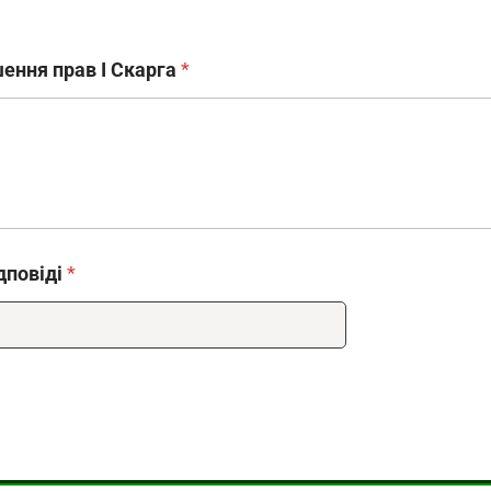
шення прав І Скарга
*
дповіді
*