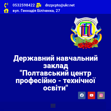
0532598422
dnzpcpto@ukr.net
вул. Геннадія Біліченка, 27
Державний навчальний
заклад
"Полтавський центр
професійно - технічної
освіти"