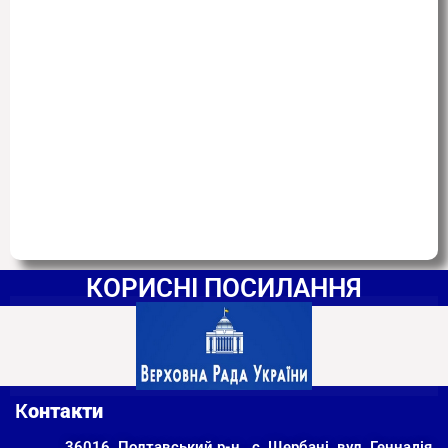
КОРИСНІ ПОСИЛАННЯ
К
онтакти
36016, Полтавський р-н., с. Щербані, вул. Геннадія