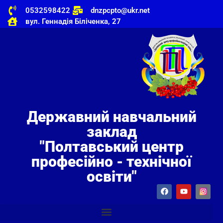
0532598422
dnzpcpto@ukr.net
вул. Геннадія Біліченка, 27
Державний навчальний
заклад
"Полтавський центр
професійно - технічної
освіти"