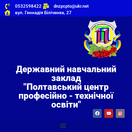
0532598422
dnzpcpto@ukr.net
вул. Геннадія Біліченка, 27
Державний навчальний
заклад
"Полтавський центр
професійно - технічної
освіти"