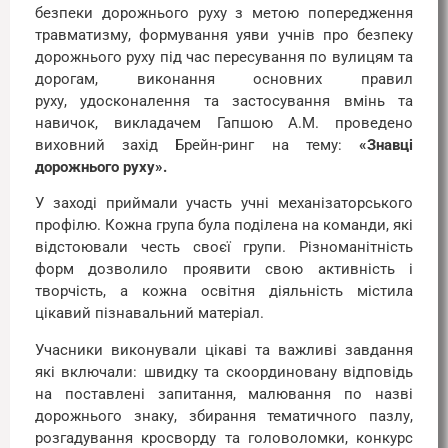
безпеки дорожнього руху з метою попередження
травматизму, формування уяви учнів про безпеку
дорожнього руху під час пересування по вулицям та
дорогам, виконання основних правил
руху, удосконалення та застосування вмінь та
навичок, викладачем Гапшою А.М. проведено
виховний захід Брейн-ринг на тему:
«Знавці
дорожнього руху».
У заході приймали участь учні механізаторського
профілю. Кожна група була поділена на команди, які
відстоювали честь своєї групи. Різноманітність
форм дозволило проявити свою активність і
творчість, а кожна освітня діяльність містила
цікавий пізнавальний матеріал.
Учасники виконували цікаві та важливі завдання
які включали: швидку та скоординовану відповідь
на поставлені запитання, малювання по назві
дорожнього знаку, збирання тематичного пазлу,
розгадування кросворду та головоломки, конкурс