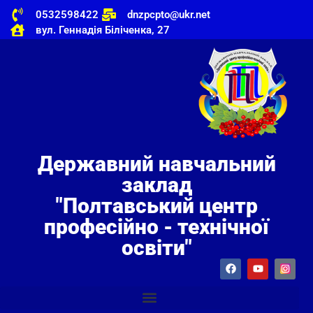
0532598422
dnzpcpto@ukr.net
вул. Геннадія Біліченка, 27
Державний навчальний
заклад
"Полтавський центр
професійно - технічної
освіти"