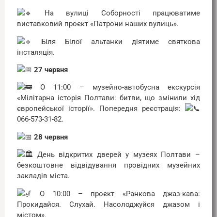
На вулиці Соборності працюватиме
виставковий проєкт «Патрони наших вулиць».
Біля Білої альтанки діятиме святкова
інсталяція.
27 червня
О 11:00 – музейно-автобусна екскурсія
«Мілітарна історія Полтави: битви, що змінили хід
європейської історії». Попередня реєстрація:
066-573-31-82.
28 червня
День відкритих дверей у музеях Полтави –
безкоштовне відвідування провідних музейних
закладів міста.
О 10:00 – проєкт «Ранкова джаз-кава:
Прокидайся. Слухай. Насолоджуйся джазом і
містом».