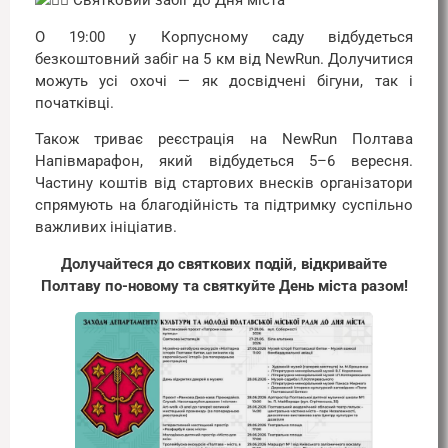
Святковий забіг до Дня міста
О 19:00 у Корпусному саду відбудеться
безкоштовний забіг на 5 км від NewRun. Долучитися
можуть усі охочі — як досвідчені бігуни, так і
початківці.
Також триває реєстрація на NewRun Полтава
Напівмарафон, який відбудеться 5–6 вересня.
Частину коштів від стартових внесків організатори
спрямують на благодійність та підтримку суспільно
важливих ініціатив.
Долучайтеся до святкових подій, відкривайте
Полтаву по-новому та святкуйте День міста разом!