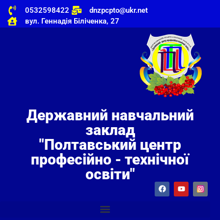
0532598422
dnzpcpto@ukr.net
вул. Геннадія Біліченка, 27
Державний навчальний
заклад
"Полтавський центр
професійно - технічної
освіти"