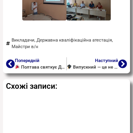
Викладачи
,
Державна кваліфікаційна атестація
,
Майстри в/н
Попередній
Наступний
Полтава святкує День міста: три дні екскурсій, мистецтва, джазу та активностей!
Випускний — це не лише свято, а й особливий момент, коли завершується один важливий етап і починається новий
Схожі записи: