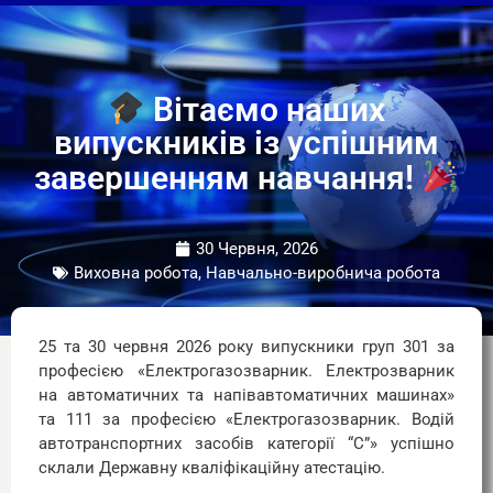
Вітаємо наших
випускників із успішним
завершенням навчання!
30 Червня, 2026
Виховна робота, Навчально-виробнича робота
25 та 30 червня 2026 року випускники груп 301 за
професією «Електрогазозварник. Електрозварник
на автоматичних та напівавтоматичних машинах»
та 111 за професією «Електрогазозварник. Водій
автотранспортних засобів категорії “С”» успішно
склали Державну кваліфікаційну атестацію.