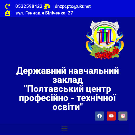
0532598422
dnzpcpto@ukr.net
вул. Геннадія Біліченка, 27
Державний навчальний
заклад
"Полтавський центр
професійно - технічної
освіти"