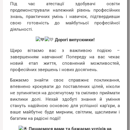
Під час атестації здобувачі освіти
продемонстрували належний рівень професійних
знань, практичних умінь і навичок, підтвердивши
свою готовність до майбутньої професійної
діяльності.
Дорогі випускники!
Щиро вітаємо вас з важливою подією –
завершенням навчання! Попереду на вас чекає
новий етап життя, сповнений можливостей,
професійних звершень і нових досягнень.
Бажаємо знайти своє справжнє покликання,
впевнено крокувати до поставлених цілей, ніколи
не зупинятися на досягнутому та сміливо приймати
виклики долі. Нехай здобуті знання й уміння
стануть надійною основою для успішної кар’єри, а
ваше майбутнє буде мирним, світлим, щасливим і
багатим на радісні події!
Пишаємося вами та бажаємо успіхів на