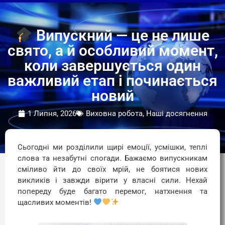
Випускний — це не лише
свято, а й особливий момент,
коли завершується один
важливий етап і починається
новий
1 Липня, 2026
Виховна робота, Наші досягнення
Сьогодні ми розділили щирі емоції, усмішки, теплі
слова та незабутні спогади. Бажаємо випускникам
сміливо йти до своїх мрій, не боятися нових
викликів і завжди вірити у власні сили. Нехай
попереду буде багато перемог, натхнення та
щасливих моментів!