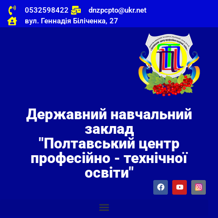
0532598422
dnzpcpto@ukr.net
вул. Геннадія Біліченка, 27
Державний навчальний
заклад
"Полтавський центр
професійно - технічної
освіти"