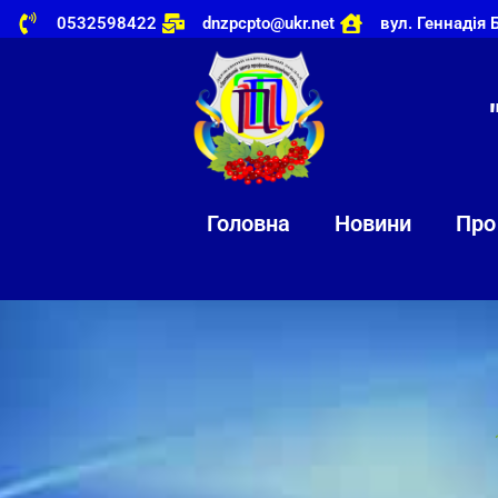
0532598422
dnzpcpto@ukr.net
вул. Геннадія 
Головна
Новини
Про