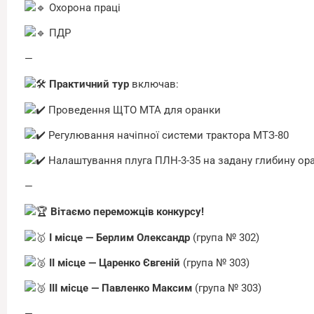
Охорона праці
ПДР
—
Практичний тур
включав:
Проведення ЩТО МТА для оранки
Регулювання начіпної системи трактора МТЗ-80
Налаштування плуга ПЛН-3-35 на задану глибину ор
—
Вітаємо переможців конкурсу!
І місце — Берлим Олександр
(група № 302)
ІІ місце — Царенко Євгеній
(група № 303)
ІІІ місце — Павленко Максим
(група № 303)
—