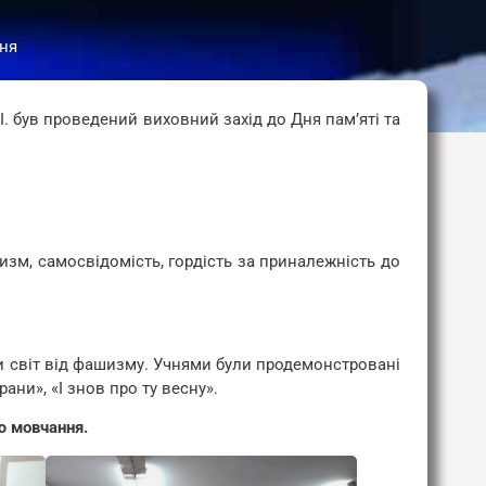
ня
. був проведений виховний захід до Дня пам’яті та
изм, самосвідомість, гордість за приналежність до
ли світ від фашизму. Учнями були продемонстровані
ани», «І знов про ту весну».
ю мовчання.