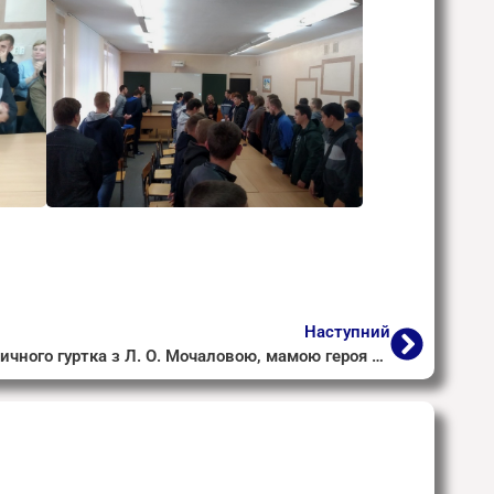
Наступний
Зустріч учнів національно-патріотичного гуртка з Л. О. Мочаловою, мамою героя АТО, який загинув в Іловайську