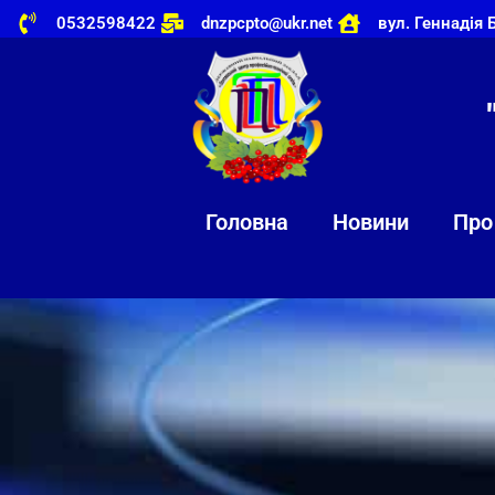
0532598422
dnzpcpto@ukr.net
вул. Геннадія 
Головна
Новини
Про