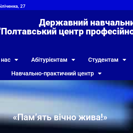
Біліченка, 27
Державний навчальни
"Полтавський центр професійно 
 нас
Абітурієнтам
Студентам
Навчально-практичний центр
«Пам’ять вічно жива!»