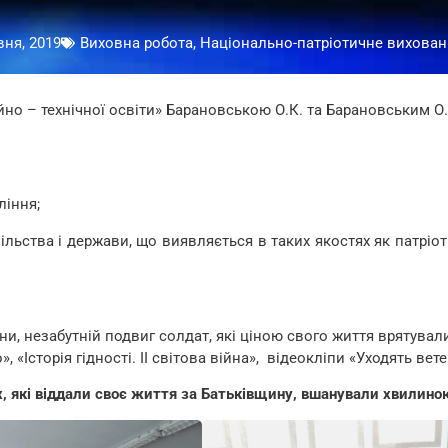
вня, 2019
Виховна робота, Національно-патріотичне вихован
 – технічної освіти» Барановською О.К. та Барановським О.І
ління;
льства і держави, що виявляється в таких якостях як патріот
йни, незабутній подвиг солдат, які ціною свого життя врятува
Історія гідності. ІІ світова війна», відеокліпи «Уходять ветер
, які віддали своє життя за Батьківщину, вшанували хвилино