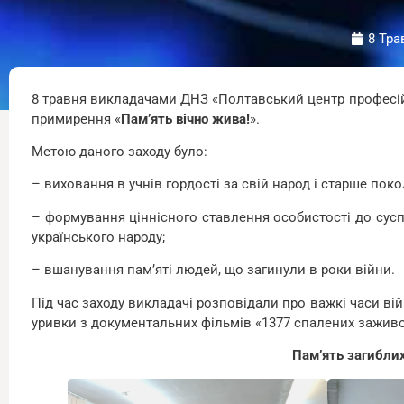
8 Тра
8 травня викладачами ДНЗ «Полтавський центр професійно
примирення «
Пам’ять вічно жива!
».
Метою даного заходу було:
– виховання в учнів гордості за свій народ і старше поко
– формування ціннісного ставлення особистості до суспі
українського народу;
– вшанування пам’яті людей, що загинули в роки війни.
Під час заходу викладачі розповідали про важкі часи ві
уривки з документальних фільмів «1377 спалених заживо», «
Пам’ять загиблих