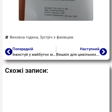
Виховна година
,
Зустріч з фахівцем
Попередній
Наступний
Інвестуй у майбутнє молоді: подавай проєкт до УМФ
Вишкіл для цивільних від «Рейду» у Полтаві
Схожі записи: