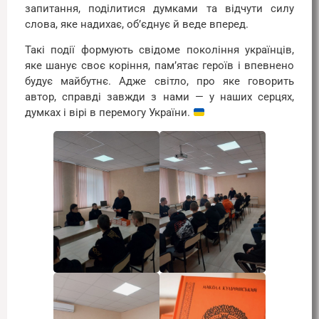
запитання, поділитися думками та відчути силу
слова, яке надихає, об’єднує й веде вперед.
Такі події формують свідоме покоління українців,
яке шанує своє коріння, пам’ятає героїв і впевнено
будує майбутнє. Адже світло, про яке говорить
автор, справді завжди з нами — у наших серцях,
думках і вірі в перемогу України.