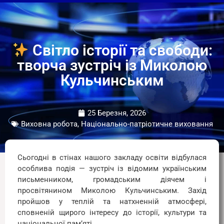
Світло історії та свободи:
творча зустріч із Миколою
Кульчинським
25 Березня, 2026
Виховна робота, Національно-патріотичне виховання
Сьогодні в стінах нашого закладу освіти відбулася
особлива подія — зустріч із відомим українським
письменником, громадським діячем і
просвітянином Миколою Кульчинським. Захід
пройшов у теплій та натхненній атмосфері,
сповненій щирого інтересу до історії, культури та
національної пам’яті.