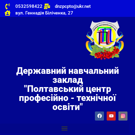
0532598422
dnzpcpto@ukr.net
вул. Геннадія Біліченка, 27
Державний навчальний
заклад
"Полтавський центр
професійно - технічної
освіти"