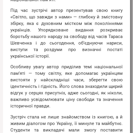
Під час зустрічі автор презентував свою книгу
«Світло, що завжди з нами» — глибоку й змістовну
збірку, яка є духовним містком між поколіннями
українців. Упорядковане видання розкриває
боротьбу нашого народу за свободу від часів Тараса
Шевченка і до сьогодення, об’єднуючи нариси,
виступи та роздуми про визначні постаті
української історії.
Особливу увагу автор приділив темі національної
пам’яті — тому світлу, яке допомагає українцям
вистояти у найскладніші часи, зберегти свою
ідентичність і гідність. Його слова знаходили щирий
відгук у серцях присутніх, адже сьогодні, як ніколи,
важливо усвідомлювати ціну свободи та значення
історичної правди.
Зустріч стала не лише знайомством із книгою, а й
живим діалогом про Україну, її минуле та майбутнє.
Студенти та викладачі мали змогу поставити