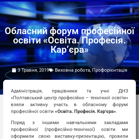
Обласний форум професійної
освіти «Освіта. Професія.
Кар’єра»
3 Травня, 2019
Виховна робота, Профорієнтація
Адміністрація, працівники та учні ДНЗ
«Полтавський центр професійно – технічної освіти»
взяли активну участь в обласному форумі
професійної освіти
«Освіта. Професія. Кар’єра»
.
Поряд з іншими навчальними закладами
професійної (професійно-технічної) освіти ми
оформили свою виставку-презентацію, провели