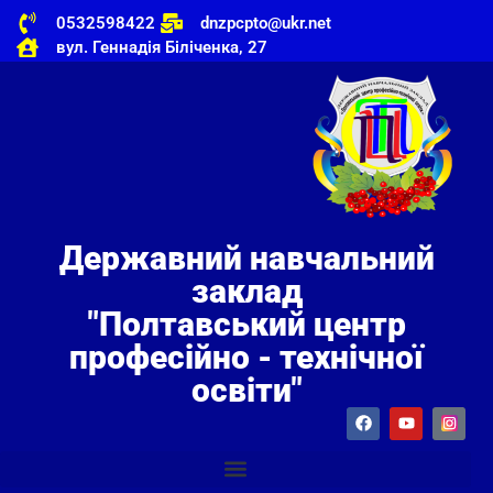
0532598422
dnzpcpto@ukr.net
вул. Геннадія Біліченка, 27
Державний навчальний
заклад
"Полтавський центр
професійно - технічної
освіти"