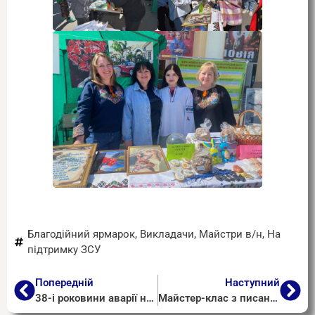
Благодійний ярмарок
,
Викладачи
,
Майстри в/н
,
На
підтримку ЗСУ
Попередній
Наступний
38-і роковини аварії на Чорнобильській АЕС
Майстер-клас з писанкарства