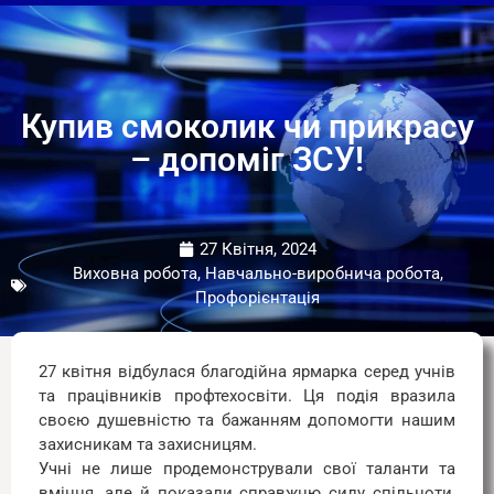
Купив смоколик чи прикрасу
– допоміг ЗСУ!
27 Квітня, 2024
Виховна робота, Навчально-виробнича робота,
Профорієнтація
27 квітня відбулася благодійна ярмарка серед учнів
та працівників профтехосвіти. Ця подія вразила
своєю душевністю та бажанням допомогти нашим
захисникам та захисницям.
Учні не лише продемонстрували свої таланти та
вміння, але й показали справжню силу спільноти,