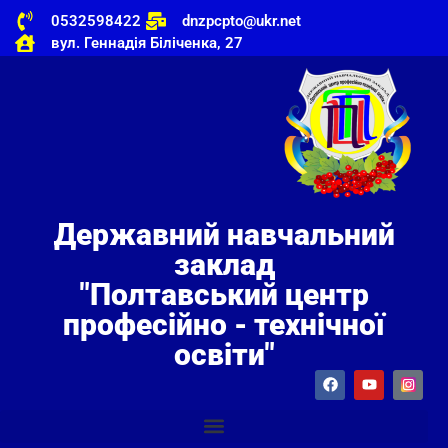
0532598422
dnzpcpto@ukr.net
вул. Геннадія Біліченка, 27
Державний навчальний
заклад
"Полтавський центр
професійно - технічної
освіти"