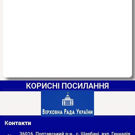
КОРИСНІ ПОСИЛАННЯ
К
онтакти
36016, Полтавський р-н., с. Щербані, вул. Геннадія