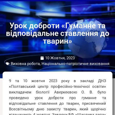
Урок доброти «Гуманне та
відповідальне ставлення до
тварин»
10 Жовтня, 2023
Виховна робота, Національно-патріотичне виховання
9 та 10 жовтня 2023 року в закладі ДНЗ
«
Полтавський центр професійно-технічної освіти
»
викладачем біології Аверкеєвою О. В. було
проведено урок доброти про гуманне та
відповідальне ставлення до тварин, присвячений
Всесвітньому дню захисту тварин, який щорічно
відзначають 4 жовтня. Завдяки БФ
«
Щаслива лапа
»