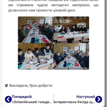
ми отримали чудові методичні матеріали, що
дозволили нам провести цікавий урок.
Викладачи
,
Урок доброти
Попередній
Наступний
«Олімпійський тиждень» уже став доброю традицією для учнів та педагогів
Інтерактивна бесіда щодо протидії булінгу