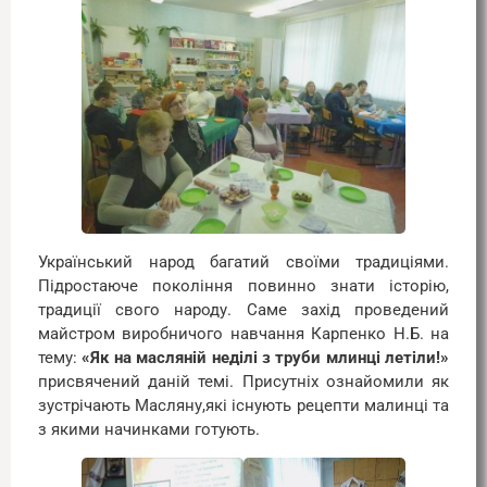
Український народ багатий своїми традиціями.
Підростаюче покоління повинно знати історію,
традиції свого народу. Саме захід проведений
майстром виробничого навчання Карпенко Н.Б. на
тему:
«Як на масляній неділі з труби млинці летіли!»
присвячений даній темі. Присутніх ознайомили як
зустрічають Масляну,які існують рецепти малинці та
з якими начинками готують.