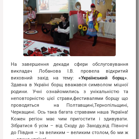
На завершення декади сфери обслуговування
викладач Лобанова І.В. провела відкритий
виховний захід на тему:
«Український борщ»
.
Здавна в Україні борщ вважався символом міцної
родини. Учні ознайомились з унікальністю та
неповторністю цієї страви,фестивалями борщу що
проводяться на Полтавщині,Тернопільщині,
Черкащині. Ось така багата стравами наша Україна!
Кожен регіон має чим пригостити і здивувати.
Зібратися б усім – від Сходу до Заходу,від Півночі
до Півдня – за великим – великим столом, бо ми ж