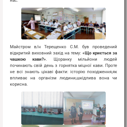
нас.
Майстром в/н Терещенко С.М. був проведений
відкритий виховний захід на тему:
«Що криється за
чашкою кави?»
. Щоранку мільйони людей
починають свій день з горнятка міцної кави. Проте
не всі знають цікаві факти: історію походження,як
впливає на організм людини,шкідлива вона чи
корисна.