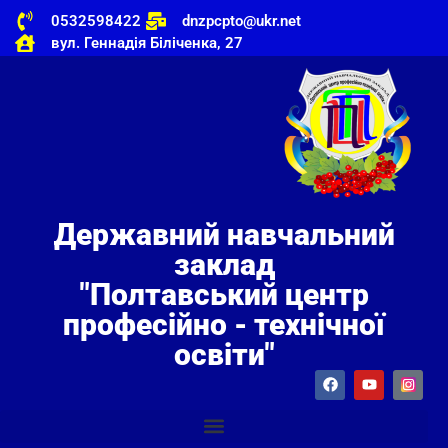
0532598422
dnzpcpto@ukr.net
вул. Геннадія Біліченка, 27
Державний навчальний
заклад
"Полтавський центр
професійно - технічної
освіти"