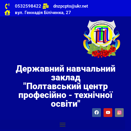
0532598422
dnzpcpto@ukr.net
вул. Геннадія Біліченка, 27
Державний навчальний
заклад
"Полтавський центр
професійно - технічної
освіти"