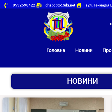
0532598422
dnzpcpto@ukr.net
вул. Геннадія 
Головна
Новини
Про
НОВИНИ