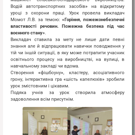
Водій автотранспортних засобів
»
на відкритому
уроці з охорони праці. Урок провела викладач
Момот Л.В. за темою:
«Горіння, пожежонебезпечні
властивості речовин. Пожежна безпека під час
воєнного стану»
.
Викладач ставила за мету не лише дати певні
знання але й відпрацювати навички поводження у
тій чи іншій ситуації, в яку може потрапити учасник
освітнього процесу на виробництві, на вулиці, в
навчальному закладі чи вдома.
Створення
«
фішбоуну
»
, кластеру, асоціативного
грону, інтерактивна гра
«
шість капелюхів
»
зробили
урок змістовним і цікавим.
Подяка учнів за урок створила атмосферу
задоволення всім присутнім.