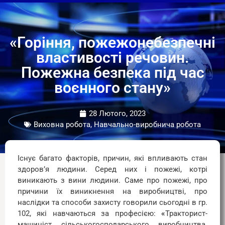
«Горіння, пожежонебезпечні
властивості речовин.
Пожежна безпека під час
воєнного стану»
28 Лютого, 2023
Виховна робота, Навчально-виробнича робота
Існує багато факторів, причин, які впливають стан
здоров’я людини. Серед них і пожежі, котрі
виникають з вини людини. Саме про пожежі, про
причини їх виникнення на виробництві, про
наслідки та способи захисту говорили сьогодні в гр.
102, які навчаються за професією:
«
Тракторист-
машиніст сільськогосподарського виробництва.