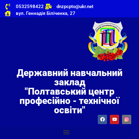
0532598422
dnzpcpto@ukr.net
вул. Геннадія Біліченка, 27
Державний навчальний
заклад
"Полтавський центр
професійно - технічної
освіти"