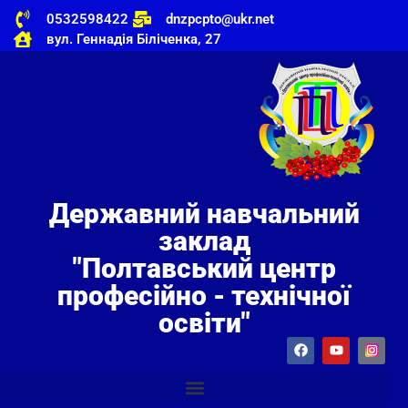
0532598422
dnzpcpto@ukr.net
вул. Геннадія Біліченка, 27
Державний навчальний
заклад
"Полтавський центр
професійно - технічної
освіти"