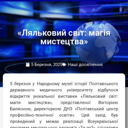
«Ляльковий світ: магія
мистецтва»
5 Березня, 2025
Наші досягнення
5 березня у Народному музеї історії Полтавського
державного медичного університету відбулося
відкриття унікальної виставки «Ляльковий світ:
магія мистецтва», представленої Вікторією
Балясною, директоркою ДНЗ «Полтавський центр
професійно-технічної освіти». Цей захід був
проведений у межах реалізації Всеукраїнської
програми ментального здоров’я «Ти як?», ініціативи