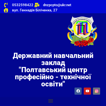
0532598422
dnzpcpto@ukr.net
вул. Геннадія Біліченка, 27
Державний навчальний
заклад
"Полтавський центр
професійно - технічної
освіти"