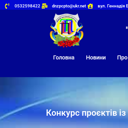
0532598422
dnzpcpto@ukr.net
вул. Геннадія 
Головна
Новини
Про
Конкурс проєктів і