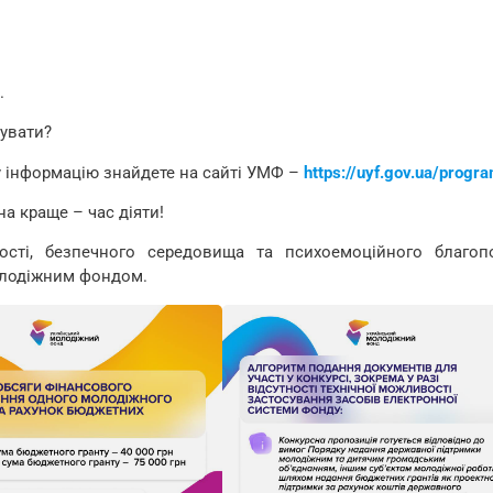
.
зувати?
у інформацію знайдете на сайті УМФ –
https://uyf.gov.ua/progr
а краще – час діяти!
сті, безпечного середовища та психоемоційного благопо
молодіжним фондом.