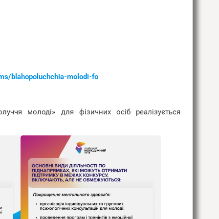
ams/blahopoluchchia-molodi-fo
луччя молоді» для фізичних осіб реалізується