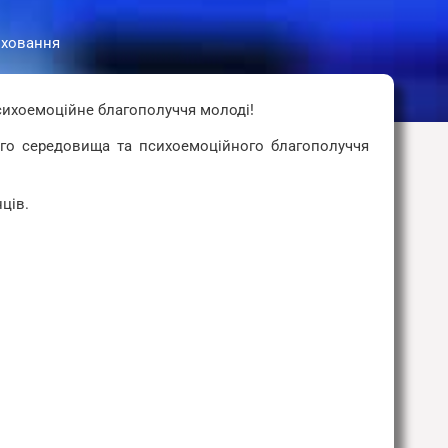
иховання
психоемоційне благополуччя молоді!
ого середовища та психоемоційного благополуччя
ців.