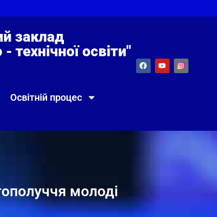
й заклад
- технічної освіти"
Освітній процес
гополуччя молоді