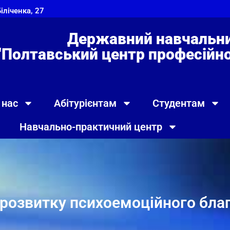
Біліченка, 27
Державний навчальни
"Полтавський центр професійно 
 нас
Абітурієнтам
Студентам
Навчально-практичний центр
з розвитку психоемоційного бла