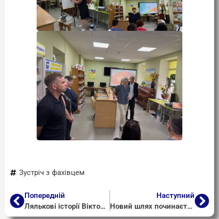
Зустріч з фахівцем
Попередній
Наступний
Лялькові історії Вікторії Балясної: з душею та усмішкою
Новий шлях починається сьогодні