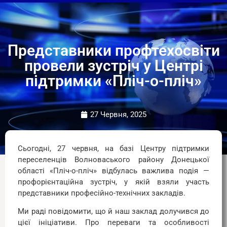
Представники профтехосвіти
провели зустріч у Центрі
підтримки «Пліч-о-пліч»
27 Червня, 2025
Сьогодні, 27 червня, на базі Центру підтримки
переселенців Волноваського району Донецької
області «Пліч-о-пліч» відбулась важлива подія —
профорієнтаційна зустріч, у
якій взяли участь
представники професійно-технічних закладів.
Ми раді повідомити, що й наш заклад долучився до
цієї ініціативи. Про переваги та особливості