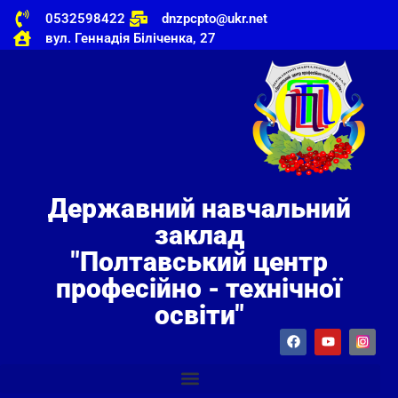
0532598422
dnzpcpto@ukr.net
вул. Геннадія Біліченка, 27
Державний навчальний
заклад
"Полтавський центр
професійно - технічної
освіти"