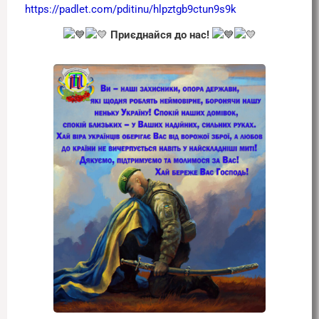
https://padlet.com/pditinu/hlpztgb9ctun9s9k
Приєднайся до нас!