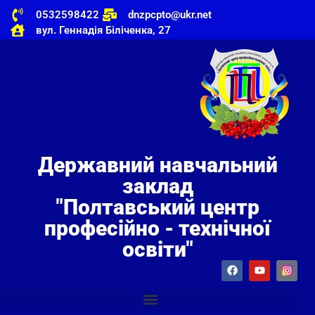
0532598422
dnzpcpto@ukr.net
вул. Геннадія Біліченка, 27
Державний навчальний
заклад
"Полтавський центр
професійно - технічної
освіти"