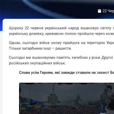
22 Чер
Щороку 22 червня український народ вшановує світлу п
українську домівку, кривавою лінією пройшла через кож
Однак, сьогодні війна знову прийшла на територію Укр
Тільки загарбники інші – рашисти.
Сьогодні ми вшановуємо пам’ять загиблих у роки Другої с
російських окупаційних військ.
Слава усім Героям, які завжди ставали на захист Ба