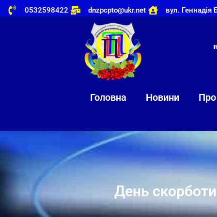
0532598422
dnzpcpto@ukr.net
вул. Геннадія 
Головна
Новини
Про
День скорботи 