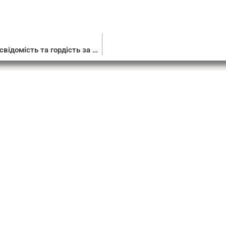
Вшанування пам’яті Кондратюка зміцнює національну свідомість та гордість за досягнення українців