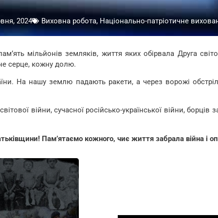
вня, 2024
Виховна робота, Національно-патріотичне вихова
ам’ять мільйонів земляків, життя яких обірвала Друга світ
не серце, кожну долю.
аїни. На нашу землю падають ракети, а через ворожі обстрі
вітової війни, сучасної російсько-української війни, борців з
тьківщини! Пам’ятаємо кожного, чиє життя забрала війна і опл