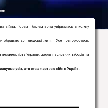
ння
ова війна. Горем і болем вона увірвалась в кожну
ли обриваються людські життя. Усе повторюється.
а незалежність України, жертв нациських таборів та
акуємо усіх, хто став жертвою війн в Україні.