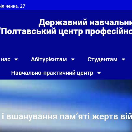
Біліченка, 27
Державний навчальни
"Полтавський центр професійно 
 нас
Абітурієнтам
Студентам
Навчально-практичний центр
і вшанування пам’яті жертв вій