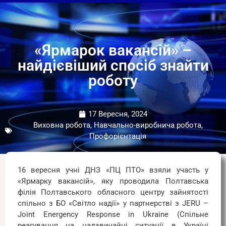
«Ярмарок вакансій» –
найдієвіший спосіб знайти
роботу
17 Вересня, 2024
Виховна робота, Навчально-виробнича робота,
Профорієнтація
16 вересня учні ДНЗ «ПЦ ПТО» взяли участь у
«Ярмарку вакансій», яку проводила Полтавська
філія Полтавського обласного центру зайнятості
спільно з БО «Світло надії» у партнерстві з JERU –
Joint Energency Response in Ukraine (Спільне
реагування на надзвичайні ситуації в Україні