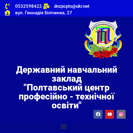
0532598422
dnzpcpto@ukr.net
вул. Геннадія Біліченка, 27
Державний навчальний
заклад
"Полтавський центр
професійно - технічної
освіти"