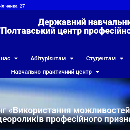
Біліченка, 27
Державний навчальни
"Полтавський центр професійно 
 нас
Абітурієнтам
Студентам
Навчально-практичний центр
нг «Використання можливостей 
ідеороликів професійного при