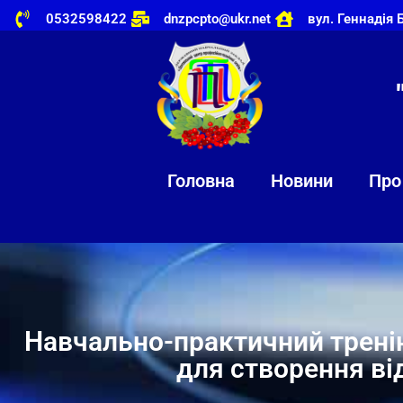
0532598422
dnzpcpto@ukr.net
вул. Геннадія 
Головна
Новини
Про
Навчально-практичний трені
для створення в