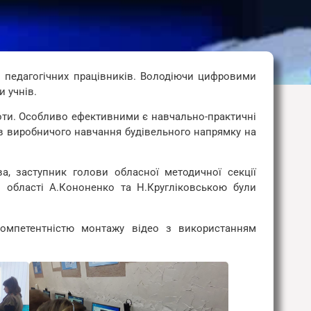
 педагогічних працівників. Володіючи цифровими
и учнів.
боти. Особливо ефективними є навчально-практичні
рів виробничого навчання будівельного напрямку на
, заступник голови обласної методичної секції
 області А.Кононенко та Н.Кругліковською були
компетентністю монтажу відео з використанням