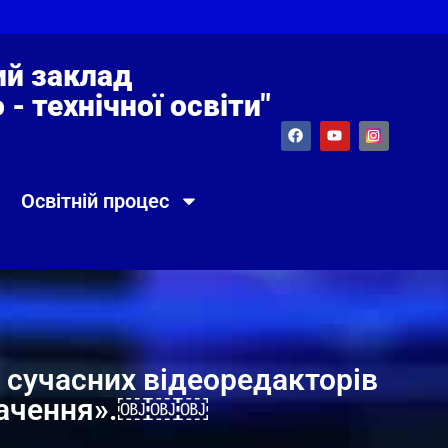
й заклад
- технічної освіти"
Освітній процес
сучасних відеоредакторів
значення».￼￼￼