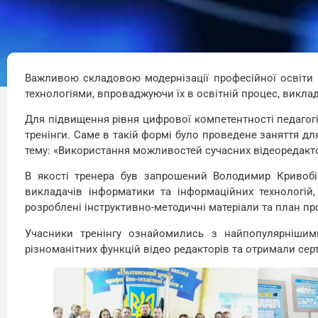
Важливою складовою модернізації професійної освіти 
технологіями, впроваджуючи їх в освітній процес, виклада
Для підвищення рівня цифрової компетентності педагог
тренінги. Саме в такій формі було проведене заняття дл
тему: «Використання можливостей сучасних відеоредакт
В якості тренера був запрошений Володимир Кривобік
викладачів інформатики та інформаційних технологій
розроблені інструктивно-методичні матеріали та план пр
Учасники тренінгу ознайомились з найпопулярнішим
різноманітних функцій відео редакторів та отримали сер