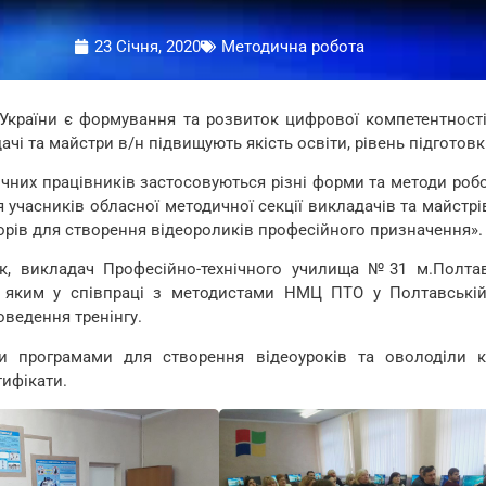
23 Січня, 2020
Методична робота
України є формування та розвиток цифрової компетентності
чі та майстри в/н підвищують якість освіти, рівень підготовк
ічних працівників застосовуються різні форми та методи ро
я учасників обласної методичної секції викладачів та майст
орів для створення відеороликів професійного призначення».
, викладач Професійно-технічного училища №31 м.Полтава
, яким у співпраці з методистами НМЦ ПТО у Полтавській
оведення тренінгу.
и програмами для створення відеоуроків та оволоділи 
тифікати.