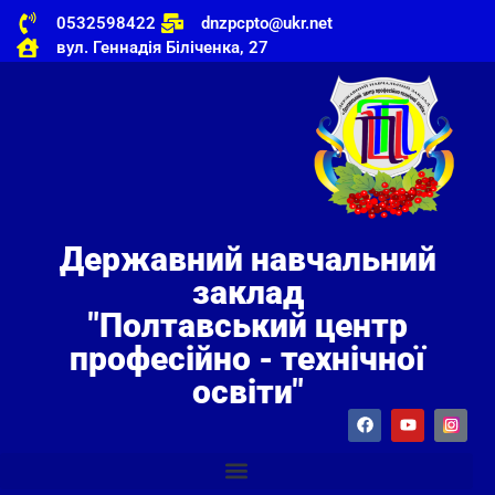
0532598422
dnzpcpto@ukr.net
вул. Геннадія Біліченка, 27
Державний навчальний
заклад
"Полтавський центр
професійно - технічної
освіти"