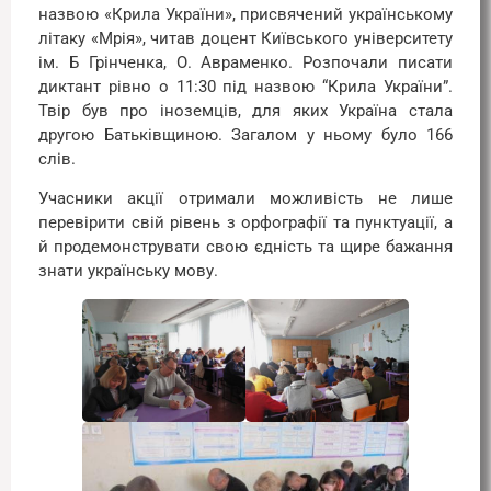
назвою «Крила України», присвячений українському
літаку «Мрія», читав доцент Київського університету
ім. Б Грінченка, О. Авраменко. Розпочали писати
диктант рівно о 11:30 під назвою “Крила України”.
Твір був про іноземців, для яких Україна стала
другою Батьківщиною. Загалом у ньому було 166
слів.
Учасники акції отримали можливість не лише
перевірити свій рівень з орфографії та пунктуації, а
й продемонструвати свою єдність та щире бажання
знати українську мову.