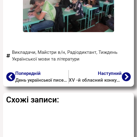
Викладачи
,
Майстри в/н
,
Радіодиктант
,
Тиждень
Української мови та літератури
Попередній
Наступний
День української писемності та мови
ХV -й обласний конкурс вокалістів серед учнів закладів професійної освіти
Схожі записи: