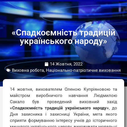
«Спадкоємність традицій
українського народу»
14 Жовтня, 2022
Виховна робота, Національно-патріотичне виховання
14 жовтня, вихователем Оленою Купріяновою та
майстром виробничого навчання Людмилою
Сакало був проведений виховний захід
«Спадкоємність традицій українського народу»
, до
Дня захисника і захисниці України, мета якого
сприяти формуванню інтересу учнів до історичного
минулого українського народу, виховувати моральні