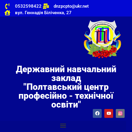
0532598422
dnzpcpto@ukr.net
вул. Геннадія Біліченка, 27
Державний навчальний
заклад
"Полтавський центр
професійно - технічної
освіти"