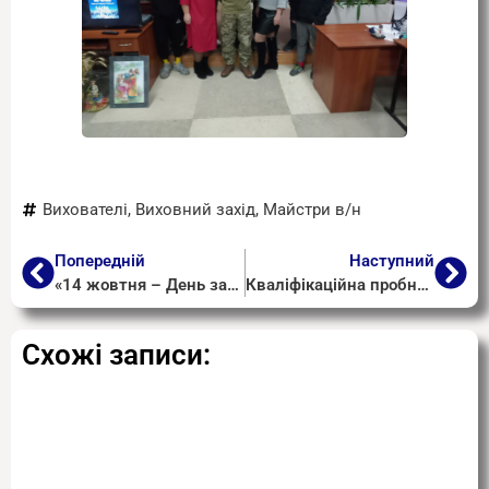
Вихователі
,
Виховний захід
,
Майстри в/н
Попередній
Наступний
«14 жовтня – День захисників і захисниць України 2022: історія свята»
Кваліфікаційна пробна робота гр. 303
Схожі записи: