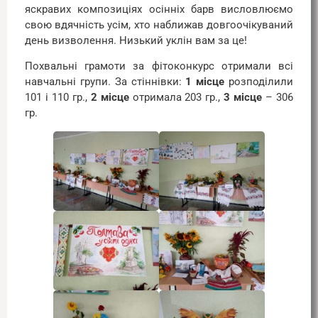
яскравих композиціях осінніх барв висловлюємо
свою вдячність усім, хто наближав довгоочікуваний
день визволення. Низький уклін вам за це!
Похвальні грамоти за фітоконкурс отримали всі
навчальні групи. За стіннівки:
1 місце
розподілили
101 і 110 гр.,
2 місце
отримала 203 гр.,
3 місце
– 306
гр.