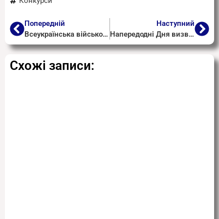
Конкурси
Попередній
Наступний
Всеукраїнська військово-патріотична гра «Вояцький дух» 2021 року
Напередодні Дня визволення Полтавщини від фашистських окупантів учні центру прибирали місця поховань Героїв Радянського Союзу
Схожі записи: