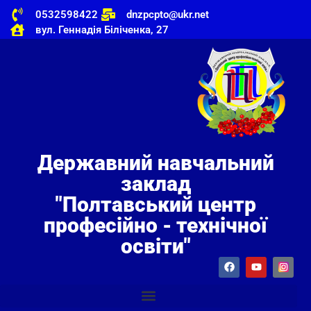
0532598422
dnzpcpto@ukr.net
вул. Геннадія Біліченка, 27
Державний навчальний
заклад
"Полтавський центр
професійно - технічної
освіти"