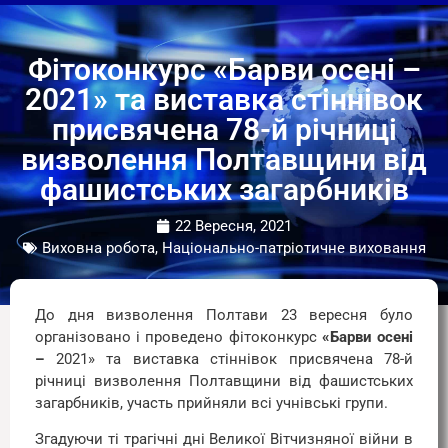
Фітоконкурс «Барви осені –
2021» та виставка стіннівок
присвячена 78-й річниці
визволення Полтавщини від
фашистських загарбників
22 Вересня, 2021
Виховна робота, Національно-патріотичне виховання
До дня визволення Полтави 23 вересня було
організовано і проведено фітоконкурс
«Барви осені
–
2021» та виставка стіннівок присвячена 78-й
річниці визволення Полтавщини від фашистських
загарбників, участь прийняли всі учнівські групи.
Згадуючи ті трагічні дні Великої Вітчизняної війни в