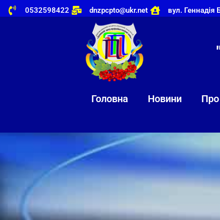
0532598422
dnzpcpto@ukr.net
вул. Геннадія 
Головна
Новини
Про