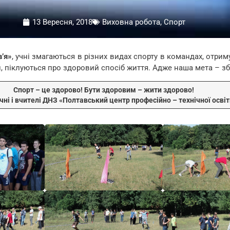
13 Вересня, 2018
Виховна робота, Спорт
’я»
, учні змагаються в різних видах спорту в командах, отри
и, піклуються про здоровий спосіб життя. Адже наша мета – зб
Спорт – це здорово! Бути здоровим – жити здорово!
ні і вчителі ДНЗ «Полтавський центр професійно – технічної освіти