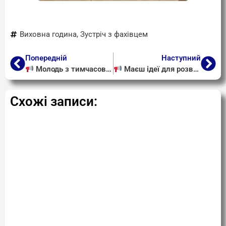
Виховна година
,
Зустріч з фахівцем
Попередній
Наступний
Молодь з тимчасово окупованих територій може вступити до українських закладів освіти з повним супроводом та державною підтримкою
Маєш ідеї для розвитку молоді? Допоможи створити корисний навчальний курс!
Схожі записи: