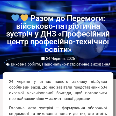
Разом до Перемоги:
військово-патріотична
зустріч у ДНЗ «Професійний
центр професійно-технічної
освіти»
24 Червня, 2026
Виховна робота, Національно-патріотичне виховання
24 червня у стінах нашого закладу відбувся
особливий захід. До нас завітали представники 53-ї
окремої механізованої бригади, щоб поговорити
про найважливіше — захист нашої держави.
Головна мета зустрічі — формування оборонної
свідомості та виховання поваги до тих, хто стоїть