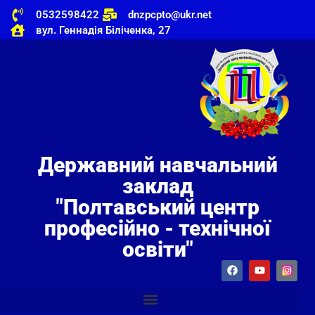
0532598422
dnzpcpto@ukr.net
вул. Геннадія Біліченка, 27
Державний навчальний
заклад
"Полтавський центр
професійно - технічної
освіти"