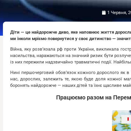
1 Червня, 2
Діти — це найдорожче диво, яке наповнює життя доросли
ми інколи мріємо повернутися у своє дитинство — значит
Війна, яку розв’язала рф проти України, викликала гост
насильства, наражаються на значний ризик бути розлучен
із них пережили надзвичайно травматичні події. Найбільш
Нині першочерговий обов’язок кожного дорослого як в Ук
нас, дорослих, залежить те, якою буде доля кожної мал
боронять найдорожче — наших дітей та їхнє щасливе май
Працюємо разом на Перемог