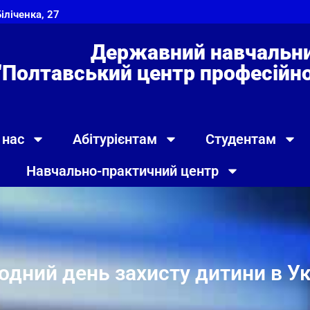
Біліченка, 27
Державний навчальни
"Полтавський центр професійно 
 нас
Абітурієнтам
Студентам
Навчально-практичний центр
дний день захисту дитини в Ук