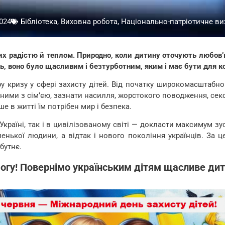
024
Бібліотека
,
Виховна робота, Національно-патріотичне в
х радістю й теплом. Природно, коли дитину оточують любов’ю
ь, воно було щасливим і безтурботним, яким і має бути для к
ру кризу у сфері захисту дітей. Від початку широкомасштабног
ими з сім’єю, зазнати насилля, жорстокого поводження, сексу
е в житті їм потрібен мир і безпека.
раїні, так і в цивілізованому світі — докласти максимум зуси
енької людини, а відтак і нового покоління українців. За 
бутнє.
у! Повернімо українським дітям щасливе дитин