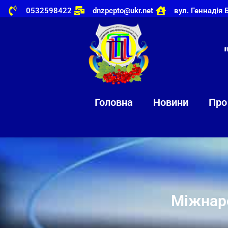
0532598422
dnzpcpto@ukr.net
вул. Геннадія 
Головна
Новини
Про
Міжнаро