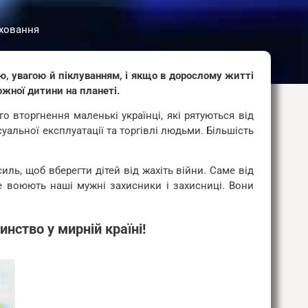
иховання
, увагою й піклуванням, і якщо в дорослому житті
ожної дитини на планеті.
о вторгнення маленькі українці, які рятуються від
альної експлуатації та торгівлі людьми. Більшість
ль, щоб вберегти дітей від жахіть війни. Саме від
це воюють наші мужні захисники і захисниці. Вони
ство у мирній країні!