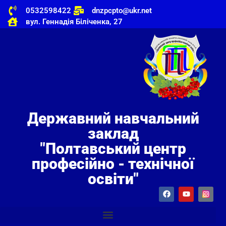
0532598422
dnzpcpto@ukr.net
вул. Геннадія Біліченка, 27
Державний навчальний
заклад
"Полтавський центр
професійно - технічної
освіти"