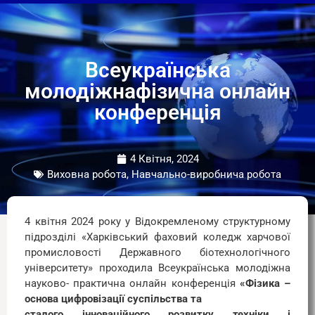
Всеукраїнська
молодіжнафізична онлайн
конференція
4 Квітня, 2024
Виховна робота, Навчально-виробнича робота
4 квітня 2024 року у Відокремленому структурному
підрозділі «Харківський фаховий коледж харчової
промисловості Державного біотехнологічного
університету» проходила Всеукраїнська молодіжна
науково- практична онлайн конференція
«Фізика –
основа цифровізації суспільства та
сталого інноваційного розвитку техніки і