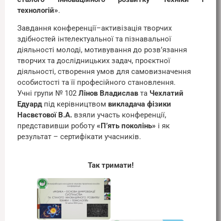
технологій»
.
Завдання конференції–активізація творчих
здібностей інтелектуальної та пізнавальної
діяльності молоді, мотивування до розв’язання
творчих та дослідницьких задач, проєктної
діяльності, створення умов для самовизначення
особистості та її професійного становлення.
Учні групи № 102
Лінов Владислав
та
Чехлатий
Едуард
під керівництвом
викладача фізики
Насвєтової В.А.
взяли участь конференції,
представивши роботу
«П’ять поколінь»
і як
результат – сертифікати учасників.
Так тримати!