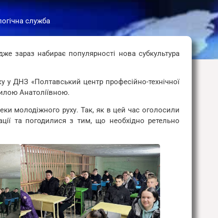
логічна служба
адже зараз набирає популярності нова субкультура
оку у ДНЗ «Полтавський центр професійно-технічної
милою Анатоліївною.
еки молодіжного руху. Так, як в цей час оголосили
ації та погодилися з тим, що необхідно ретельно