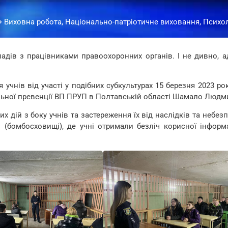
Виховна робота, Національно-патріотичне виховання, Психо
ладів з працівниками правоохоронних органів. І не дивно, 
учнів від участі у подібних субкультурах 15 березня 2023 р
альної превенції ВП ПРУП в Полтавській області Шамало Люд
ій з боку учнів та застереження їх від наслідків та небезп
і (бомбосховищі), де учні отримали безліч корисної інформ
.