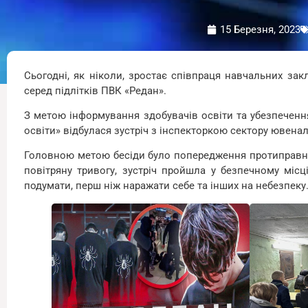
15 Березня, 2023
Сьогодні, як ніколи, зростає співпраця навчальних зак
серед підлітків ПВК «Редан».
З метою інформування здобувачів освіти та убезпечення 
освіти» відбулася зустріч з інспекторкою сектору ювен
Головною метою бесіди було попередження протиправних д
повітряну тривогу, зустріч пройшла у безпечному місц
подумати, перш ніж наражати себе та інших на небезпеку