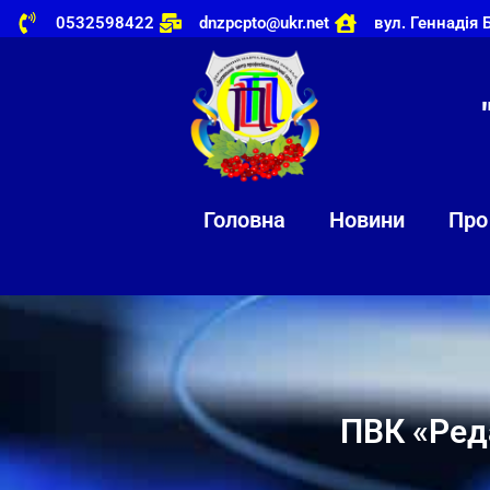
0532598422
dnzpcpto@ukr.net
вул. Геннадія 
Головна
Новини
Про
ПВК «Реда