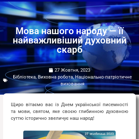
Мова нашого народу — її
найважливіший духовний
скарб
27 Жовтня, 2023
Бібліотека
,
Виховна робота, Національно-патріотичне
виховання
Щиро вітаємо вас із Днем української писемності
та мови, святом, яке своєю глибинною духовною
суттю історично звеличує наш народ!