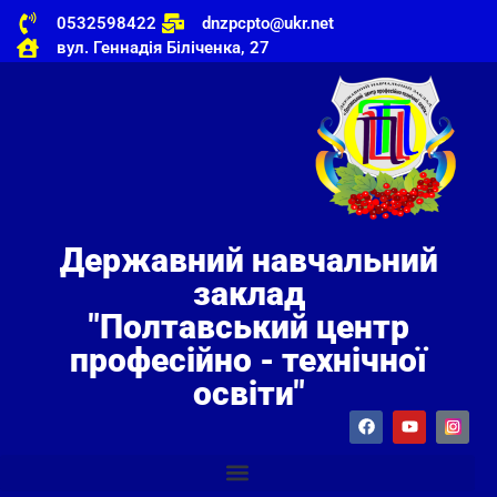
0532598422
dnzpcpto@ukr.net
вул. Геннадія Біліченка, 27
Державний навчальний
заклад
"Полтавський центр
професійно - технічної
освіти"