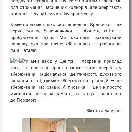
поєднують традиційні техніки з новітніми засобами
для отримання насичених кольорів, але зберігають
головне — душу і символіку орнаменту.
Кожен орнамент має своє значення. Крапочки — це
зерно, життя, безкінечники — вічність, квіти —
пробудження душі. Ми сьогодні розписували
писанку, яка має назву «48-клинка», — розповіла
пані Наталія.
Цей захід у Центрі — яскравий приклад
того, як освітній простір може стати осередком
збереження національної ідентичності, духовного
єднання та підтримки. Збереження традицій — це
збереження нас самих. А писанка — це не просто
мистецтво, це наша пам’ять, наша віра і наш шлях
до Перемоги.
Вікторія Балясна