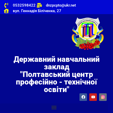
0532598422
dnzpcpto@ukr.net
вул. Геннадія Біліченка, 27
Державний навчальний
заклад
"Полтавський центр
професійно - технічної
освіти"