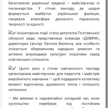
багатовікові українські традиції — майстер-клас із
писанкарства. У стінах закладу, де щодня
формується майбутнє українських фахівців,
панувала атмосфера духовного піднесення,
творчості та єдності.
Ініціаторкою події стала депутатка Полтавської
обласної ради, представниця команди «ДОВІРИ»,
директорка Центру Євгенія Балясна, яка особисто
опікується збереженням народних ремесел та
активно впроваджує культурні ініціативи серед
освітянської спільноти.
Цього разу у стінах навчального закладу
організували майстер-клас для педагогів і майстрів
виробничого навчання — щоб подарувати колективу
момент відпочинку, душевного тепла і спільного
натхнення.
– Ми живемо в надзвичайно складний час, коли
суспільство перебуває під постійним