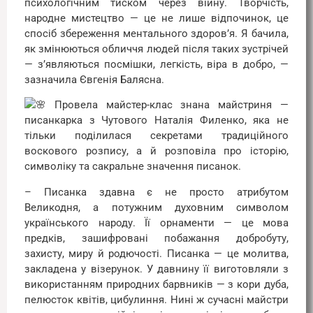
психологічним тиском через війну. Творчість,
народне мистецтво — це не лише відпочинок, це
спосіб збереження ментального здоров’я. Я бачила,
як змінюються обличчя людей після таких зустрічей
— з’являються посмішки, легкість, віра в добро, —
зазначила Євгенія Балясна.
Провела майстер-клас знана майстриня —
писанкарка з Чутового Наталія Филенко, яка не
тільки поділилася секретами традиційного
воскового розпису, а й розповіла про історію,
символіку та сакральне значення писанок.
– Писанка здавна є не просто атрибутом
Великодня, а потужним духовним символом
українського народу. Її орнаменти — це мова
предків, зашифровані побажання добробуту,
захисту, миру й родючості. Писанка — це молитва,
закладена у візерунок. У давнину її виготовляли з
використанням природних барвників — з кори дуба,
пелюсток квітів, цибулиння. Нині ж сучасні майстри