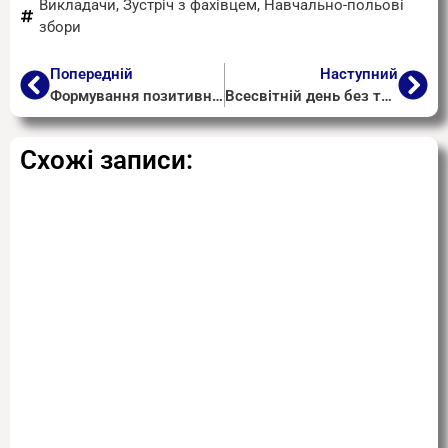
Викладачи
,
Зустріч з фахівцем
,
Навчально-польові
збори
Попередній
Наступний
Формування позитивного соціально-психологічного клімату між учнями
Всесвітній день без тютюну
Схожі записи: