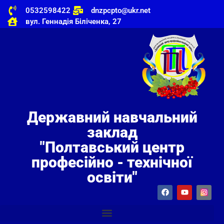
0532598422
dnzpcpto@ukr.net
вул. Геннадія Біліченка, 27
Державний навчальний
заклад
"Полтавський центр
професійно - технічної
освіти"