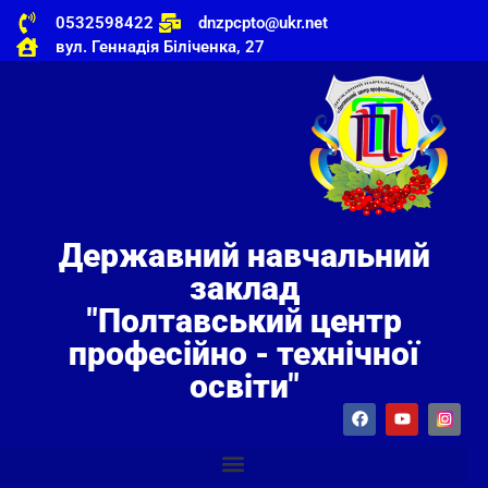
0532598422
dnzpcpto@ukr.net
вул. Геннадія Біліченка, 27
Державний навчальний
заклад
"Полтавський центр
професійно - технічної
освіти"