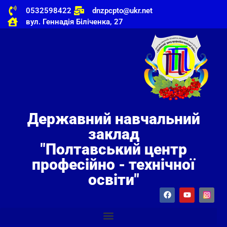
0532598422
dnzpcpto@ukr.net
вул. Геннадія Біліченка, 27
Державний навчальний
заклад
"Полтавський центр
професійно - технічної
освіти"