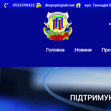
0532598422
dnzpcpto@ukr.net
вул. Геннадія 
Головна
Новини
Про
ПІДТРИМУЮ