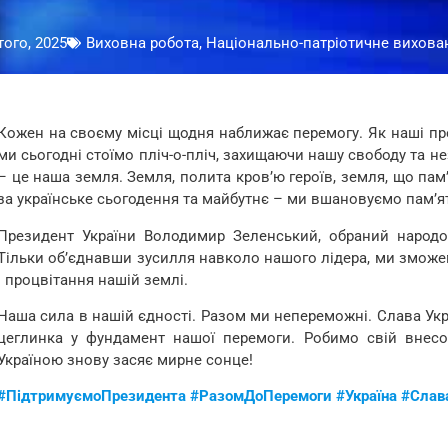
ого, 2025
Виховна робота, Національно-патріотичне вихова
Кожен на своєму місці щодня наближає перемогу. Як наші пре
ми сьогодні стоїмо пліч-о-пліч, захищаючи нашу свободу та н
– це наша земля. Земля, полита кров’ю героїв, земля, що па
за українське сьогодення та майбутнє – ми вшановуємо пам’ять
Президент України Володимир Зеленський, обраний народо
Тільки об’єднавши зусилля навколо нашого лідера, ми зможе
і процвітання нашій землі.
Наша сила в нашій єдності. Разом ми непереможні. Слава Укра
цеглинка у фундамент нашої перемоги. Робимо свій внес
Україною знову засяє мирне сонце!
#ПідтримуємоПрезидента
#РазомДоПеремоги
#Україна
#Слава